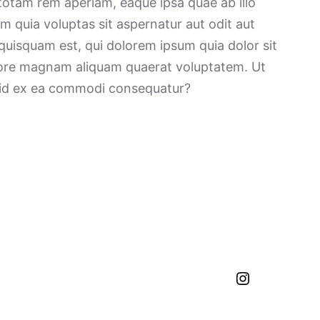
totam rem aperiam, eaque ipsa quae ab illo
m quia voluptas sit aspernatur aut odit aut
quisquam est, qui dolorem ipsum quia dolor sit
olore magnam aliquam quaerat voluptatem. Ut
quid ex ea commodi consequatur?
Instagram