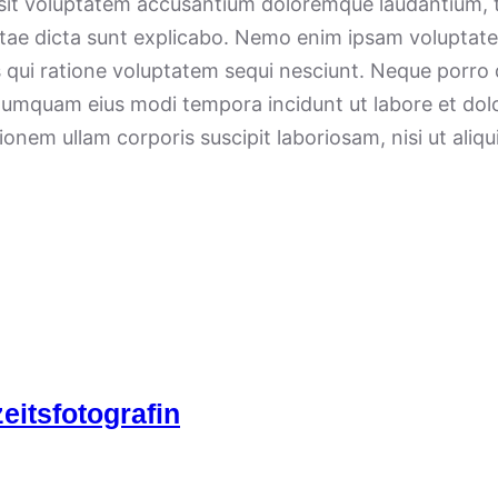
r sit voluptatem accusantium doloremque laudantium, 
vitae dicta sunt explicabo. Nemo enim ipsam voluptate
 qui ratione voluptatem sequi nesciunt. Neque porro 
on numquam eius modi tempora incidunt ut labore et d
onem ullam corporis suscipit laboriosam, nisi ut ali
itsfotografin